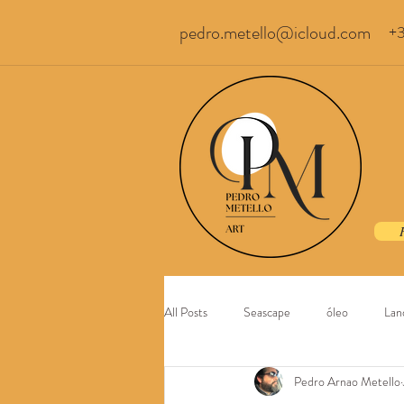
pedro.metello@icloud.com
+
All Posts
Seascape
óleo
Lan
Pedro Arnao Metello