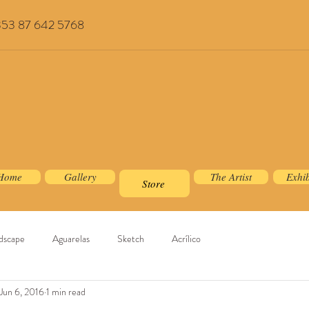
353 87 642 5768
Home
Gallery
The Artist
Exhib
Store
dscape
Aguarelas
Sketch
Acrílico
Jun 6, 2016
1 min read