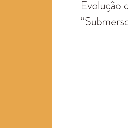
Evolução 
“Submers