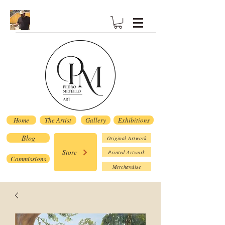
Home
The Artist
Gallery
Exhibitions
Blog
Original Artwork
Store
Printed Artwork
Commissions
Merchandise